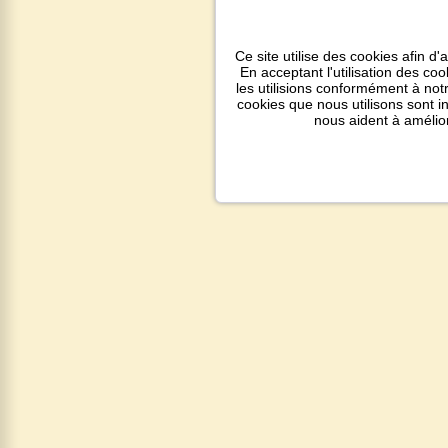
Ce site utilise des cookies afin d'
En acceptant l'utilisation des co
les utilisions conformément à notr
cookies que nous utilisons sont 
nous aident à amélio