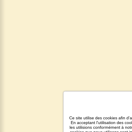
Ce site utilise des cookies afin d'
En acceptant l'utilisation des co
les utilisions conformément à notr
cookies que nous utilisons sont 