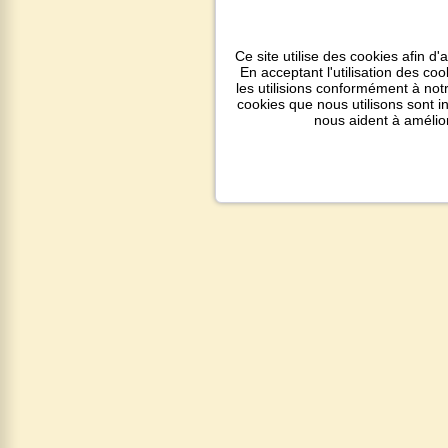
Ce site utilise des cookies afin d'
En acceptant l'utilisation des co
les utilisions conformément à notr
cookies que nous utilisons sont 
nous aident à amélio