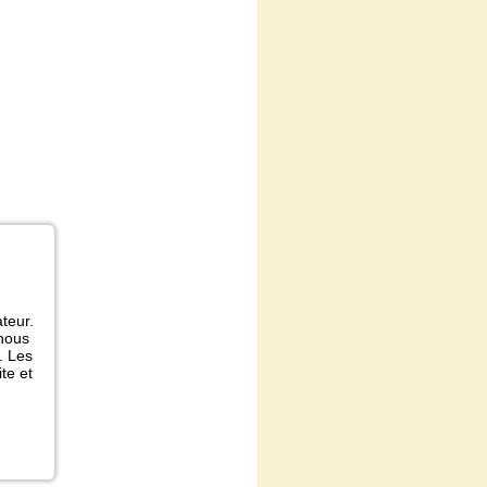
ateur.
 nous
. Les
te et