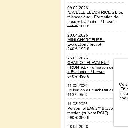
09.02.2026
NACELLE ELEVATRICE à bras
télescopique - Formation de
base + Evaluation / brevet
560 €
500 €
20.04.2026
MINI CHARGEUSE -
Evaluation / brevet
240 €
195 €
25.03.2026
CHARIOT ELEVATEUR
FRONTAL - Formation de base
+ Evaluation / brevet
540 €
490 €
Ce si
11.03.2026
En a
Utilisation d'un échafaudage
les 
110 €
95 €
cook
11.03.2026
Personnel BA5 2** Basse
tension (suivant RGIE)
390 €
350 €
28.04.2026