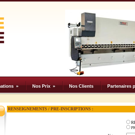
ations
»
Nos Prix
»
Nos Clients
Partenaires p
RENSEIGNEMENTS / PRE-INSCRIPTIONS :
R
P