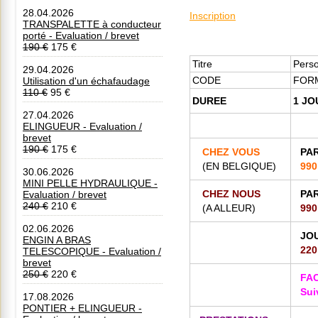
28.04.2026
Inscription
TRANSPALETTE à conducteur
porté - Evaluation / brevet
190 €
175 €
Titre
Perso
29.04.2026
CODE
FOR
Utilisation d'un échafaudage
110 €
95 €
DUREE
1 JO
27.04.2026
ELINGUEUR - Evaluation /
brevet
190 €
175 €
CHEZ VOUS
PA
(EN BELGIQUE)
99
30.06.2026
MINI PELLE HYDRAULIQUE -
CHEZ NOUS
PA
Evaluation / brevet
240 €
210 €
(A ALLEUR)
99
02.06.2026
JO
ENGIN A BRAS
220
TELESCOPIQUE - Evaluation /
brevet
250 €
220 €
FAC
Sui
17.08.2026
PONTIER + ELINGUEUR -