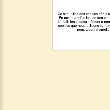
Ce site utilise des cookies afin d'
En acceptant l'utilisation des co
les utilisions conformément à notr
cookies que nous utilisons sont 
nous aident à amélio