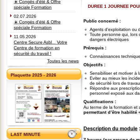
☀️ Congés d’été & Offre
DUREE 1 JOURNEE POU
spéciale Formation
02.07.2026
Public concerné
:
☀️ Congés d’été & Offre
spéciale Formation
Agents d’exploitation ou d
Toute personne qui, lors 
11.05.2026
dangers électriques
Centre Secure Asbl... Votre
Centre de formation en
Prérequis
:
sécurité du travail !
Connaissances techniques
Toutes les news
Objectifs
:
Sensibiliser et motiver à 
Plaquette 2025 - 2026
Eviter au mieux les incid
de sécurité lors de travau
Répondre aux prescriptio
personnel exposé aux da
Qualifications
:
Au terme de la formation et 
permettant d’être habilité
Description du module
LAST MINUTE
7 heures
(par groupe de 