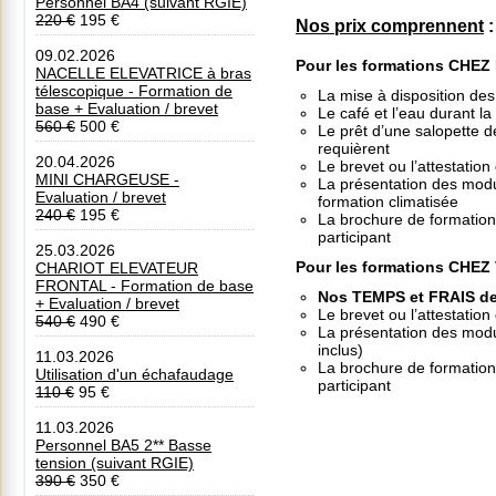
Personnel BA4 (suivant RGIE)
220 €
195 €
Nos prix comprennent
:
09.02.2026
Pour les formations CHE
NACELLE ELEVATRICE à bras
télescopique - Formation de
La mise à disposition des 
base + Evaluation / brevet
Le café et l’eau durant l
560 €
500 €
Le prêt d’une salopette de
requièrent
20.04.2026
Le brevet ou l’attestation
MINI CHARGEUSE -
La présentation des modul
Evaluation / brevet
formation climatisée
240 €
195 €
La brochure de formation 
participant
25.03.2026
Pour les formations CHEZ
CHARIOT ELEVATEUR
FRONTAL - Formation de base
Nos TEMPS et FRAIS d
+ Evaluation / brevet
Le brevet ou l’attestation
540 €
490 €
La présentation des modul
inclus)
11.03.2026
La brochure de formation 
Utilisation d'un échafaudage
participant
110 €
95 €
11.03.2026
Personnel BA5 2** Basse
tension (suivant RGIE)
390 €
350 €