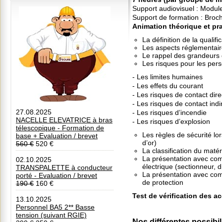
Support audiovisuel : Module
Support de formation : Broc
Animation théorique et pra
La définition de la qualif
Les aspects réglementair
Le rappel des grandeurs 
Les risques pour les pers
- Les limites humaines
- Les effets du courant
- Les risques de contact direc
- Les risques de contact indir
27.08.2025
- Les risques d’incendie
NACELLE ELEVATRICE à bras
- Les risques d’explosion
télescopique - Formation de
Les règles de sécurité lor
base + Evaluation / brevet
d’or)
560 €
520 €
La classification du matér
La présentation avec comm
02.10.2025
électrique (sectionneur, d
TRANSPALETTE à conducteur
La présentation avec com
porté - Evaluation / brevet
de protection
190 €
160 €
Test de vérification des a
13.10.2025
Personnel BA5 2** Basse
tension (suivant RGIE)
Nos différentes possibil