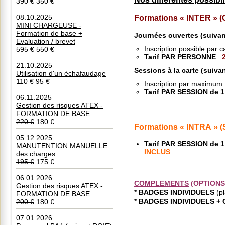
390 €
350 €
Formations « INTER »
08.10.2025
MINI CHARGEUSE -
Formation de base +
Journées ouvertes
(suiva
Evaluation / brevet
Inscription possible par
595 €
550 €
Tarif PAR PERSONNE
:
21.10.2025
Sessions à la carte
(suivan
Utilisation d'un échafaudage
110 €
95 €
Inscription par maximum 
Tarif PAR SESSION de 1
06.11.2025
Gestion des risques ATEX -
FORMATION DE BASE
220 €
180 €
Formations « INTRA » (S
05.12.2025
Tarif PAR SESSION de 
MANUTENTION MANUELLE
INCLUS
des charges
195 €
175 €
06.01.2026
COMPLEMENTS
(OPTIONS
Gestion des risques ATEX -
* BADGES INDIVIDUELS
(p
FORMATION DE BASE
* BADGES INDIVIDUELS +
200 €
180 €
07.01.2026