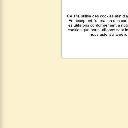
Ce site utilise des cookies afin d'
En acceptant l'utilisation des co
les utilisions conformément à notr
cookies que nous utilisons sont 
nous aident à amélio